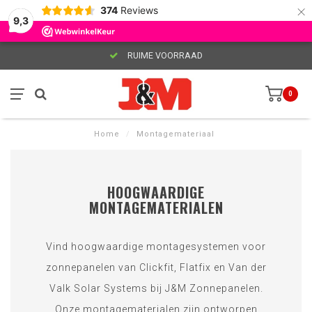
×
374
Reviews
9,3
RUIME VOORRAAD
0
Home
/
Montagemateriaal
HOOGWAARDIGE
MONTAGEMATERIALEN
Vind hoogwaardige montagesystemen voor
zonnepanelen van Clickfit, Flatfix en Van der
Valk Solar Systems bij J&M Zonnepanelen.
Onze montagematerialen zijn ontworpen