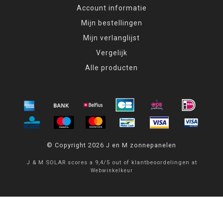
Account informatie
Profiteer van onze
laagste prijsgarantie
bij J&M
Mijn bestellingen
Zonnepanelen. Wij zorgen ervoor dat u de beste prijs
krijgt voor uw montagesystemen, zonder compromis
Mijn verlanglijst
op kwaliteit of service.
Vergelijk
Alle producten
Kies voor de betrouwbare en duurzame
montagesystemen van J&M Zonnepanelen en
garandeer de optimale installatie van uw zonne-
energiesysteem.
© Copyright 2026 J en M zonnepanelen
J & M SOLAR
scores a
9,4
/
5
out of
klantbeoordelingen at
Webwinkelkeur