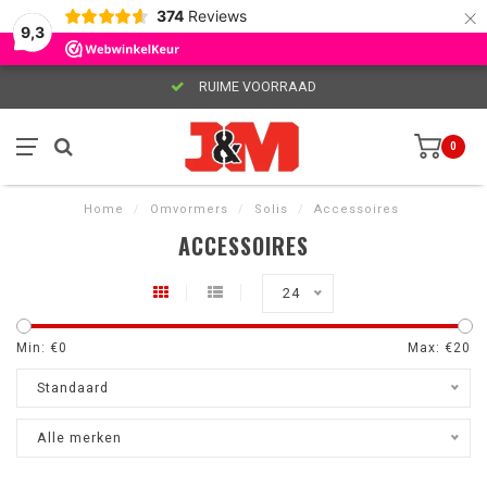
×
374
Reviews
9,3
RUIME VOORRAAD
0
Home
/
Omvormers
/
Solis
/
Accessoires
ACCESSOIRES
24
Min: €
0
Max: €
20
Standaard
Alle merken