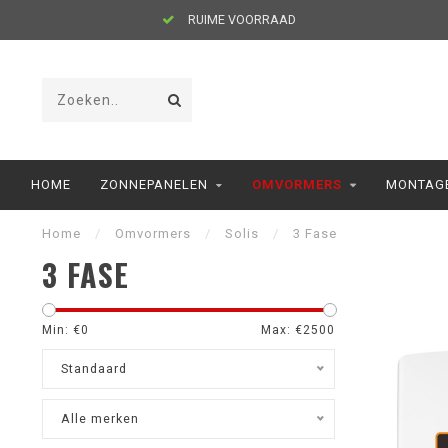
RUIME VOORRAAD
HOME
ZONNEPANELEN
OMVORMERS
MONTAG
Home
/
Omvormers
/
Solis
/
3 Fase
3 FASE
Min: €
0
Max: €
2500
Standaard
Alle merken