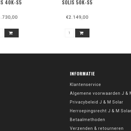
IS 40K-S5
SOLIS 50K-S5
1.730,00
€2.149,00
INFORMATIE
Klantenservice
Algemene voorwaarden J & M
Privacybeleid J & M Solar
Herroepingsrecht J & M Sola
Betaalmethoden
Verzenden & retourneren