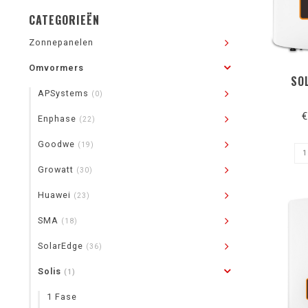
CATEGORIEËN
Zonnepanelen
Omvormers
SO
APSystems
(0)
€
Enphase
(22)
Goodwe
(19)
Growatt
(30)
Huawei
(23)
SMA
(18)
SolarEdge
(36)
Solis
(1)
1 Fase