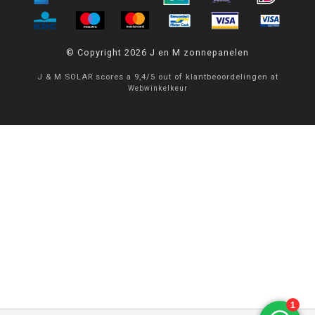
© Copyright 2026 J en M zonnepanelen
J & M SOLAR
scores a
9,4
/
5
out of
klantbeoordelingen at
Webwinkelkeur