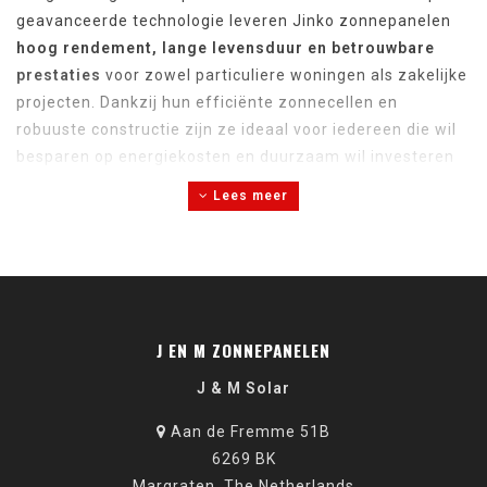
geavanceerde technologie leveren Jinko zonnepanelen
hoog rendement, lange levensduur en betrouwbare
prestaties
voor zowel particuliere woningen als zakelijke
projecten. Dankzij hun efficiënte zonnecellen en
robuuste constructie zijn ze ideaal voor iedereen die wil
besparen op energiekosten en duurzaam wil investeren
in de toekomst.
Lees meer
J EN M ZONNEPANELEN
J & M Solar
Aan de Fremme 51B
6269 BK
Margraten, The Netherlands