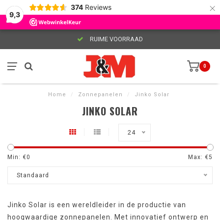
×
374
Reviews
9,3
RUIME VOORRAAD
0
Home
/
Zonnepanelen
/
Jinko Solar
JINKO SOLAR
24
Min: €
0
Max: €
5
Standaard
Jinko Solar is een wereldleider in de productie van
hoogwaardige zonnepanelen. Met innovatief ontwerp en