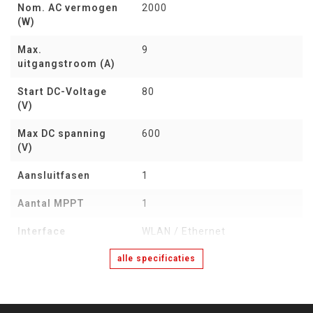
Nom. AC vermogen
2000
(W)
Max.
9
uitgangstroom (A)
Start DC-Voltage
80
(V)
Max DC spanning
600
(V)
Aansluitfasen
1
Aantal MPPT
1
Interface
WLAN / Ethernet
alle specificaties