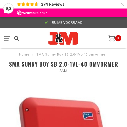
×
374
Reviews
9,3
RUIME VOORRAAD
0
Home
/
SMA Sunny Boy SB 2.0-1VL-40 omvormer
SMA SUNNY BOY SB 2.0-1VL-40 OMVORMER
SMA