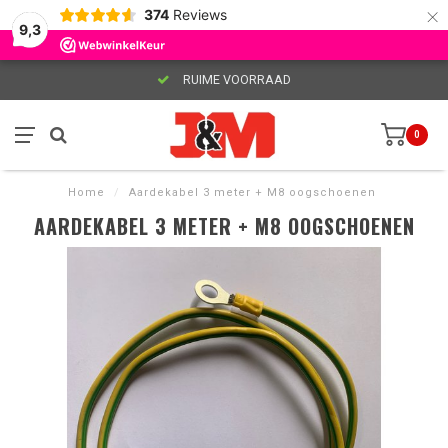
×
374
Reviews
9,3
RUIME VOORRAAD
0
Home
/
Aardekabel 3 meter + M8 oogschoenen
AARDEKABEL 3 METER + M8 OOGSCHOENEN