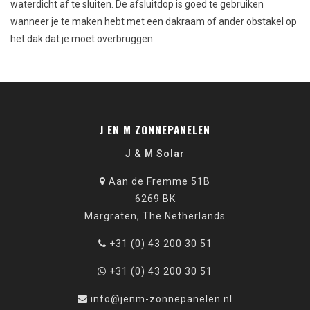
waterdicht af te sluiten. De afsluitdop is goed te gebruiken
wanneer je te maken hebt met een dakraam of ander obstakel op
het dak dat je moet overbruggen.
J EN M ZONNEPANELEN
J & M Solar
Aan de Fremme 51B
6269 BK
Margraten, The Netherlands
+31 (0) 43 200 30 51
+31 (0) 43 200 30 51
info@jenm-zonnepanelen.nl