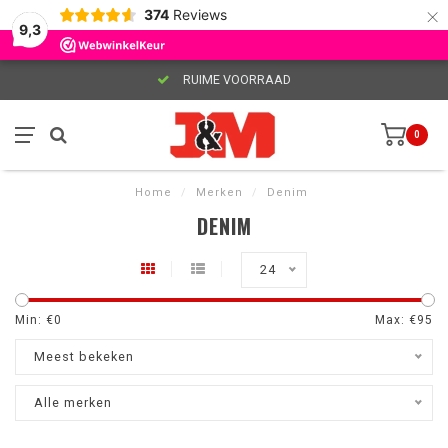
×
374
Reviews
9,3
RUIME VOORRAAD
0
Home
/
Merken
/
Denim
DENIM
24
Min: €
0
Max: €
95
Meest bekeken
Alle merken