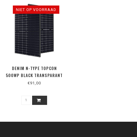
NIET OP VOORRAAD
DENIM N-TYPE TOPCON
500WP BLACK TRANSPARANT
GLAS/GLAS
€91,00