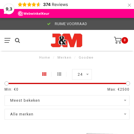
×
374
Reviews
9,3
RUIME VOORRAAD
0
Home
/
Merken
/
Goodwe
24
Min: €
0
Max: €
2500
Meest bekeken
Alle merken