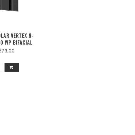
OLAR VERTEX N-
0 WP BIFACIAL
AS CLEAR BLACK
€73,00