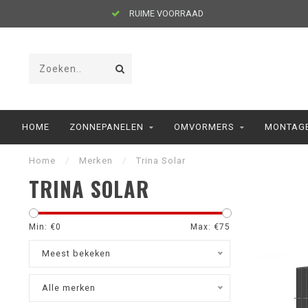
RUIME VOORRAAD
HOME
ZONNEPANELEN
OMVORMERS
MONTAGE
Home
/
Merken
/
Trina Solar
TRINA SOLAR
Min: €
0
Max: €
75
Meest bekeken
Alle merken