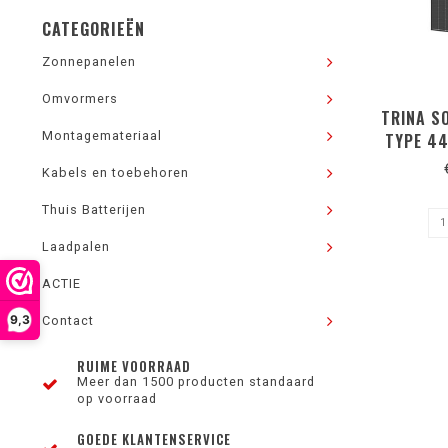
CATEGORIEËN
Zonnepanelen
Omvormers
TRINA S
Montagemateriaal
TYPE 44
GLAS GL
Kabels en toebehoren
Thuis Batterijen
Laadpalen
ACTIE
9,3
Contact
RUIME VOORRAAD
Meer dan 1500 producten standaard
op voorraad
GOEDE KLANTENSERVICE