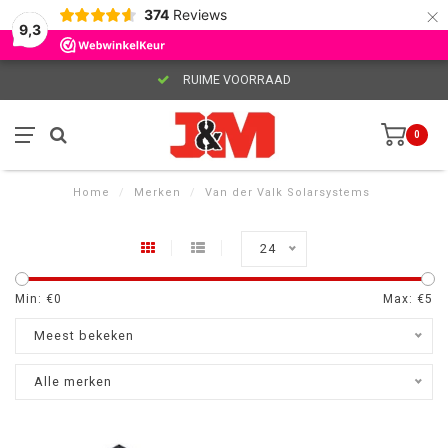
×
374
Reviews
9,3
RUIME VOORRAAD
0
Home
/
Merken
/
Van der Valk Solarsystems
24
Min: €
0
Max: €
5
Meest bekeken
Alle merken