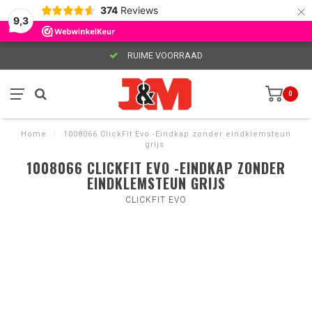
×
374
Reviews
9,3
RUIME VOORRAAD
0
Home
/
1008066 ClickFit Evo -Eindkap zonder eindklemsteun
grijs
1008066 CLICKFIT EVO -EINDKAP ZONDER
EINDKLEMSTEUN GRIJS
CLICKFIT EVO