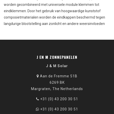
worden gecombineerd met universele module klemmen tot
eindklemmen. Door het gebruik van hoogwaardige kunststof
composietmaterialen worden de eindkappen beschermd tegen
langdurige blootstelling aan zonlicht en andere weersinvloeden
J EN M ZONNEPANELEN
J & M Solar
Aan de Fremme 51B
6269 BK
Margraten, The Netherlands
+31 (0) 43 200 30 51
+31 (0) 43 200 30 51