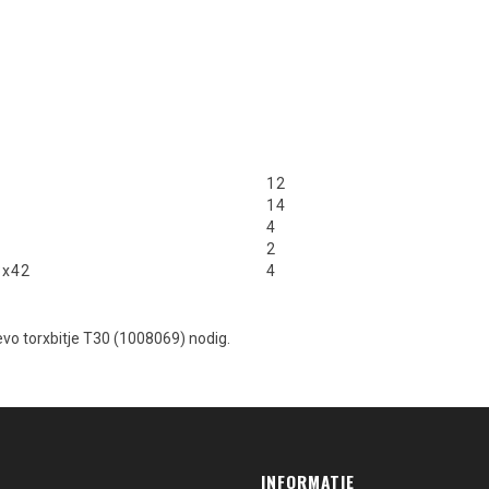
12
14
4
2
3x42
4
 evo torxbitje T30 (1008069) nodig.
INFORMATIE