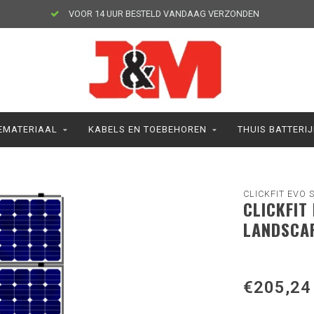
VOOR 14 UUR BESTELD VANDAAG VERZONDEN
MATERIAAL
KABELS EN TOEBEHOREN
THUIS BATTERI
CLICKFIT EVO 
CLICKFIT
LANDSCA
€205,24