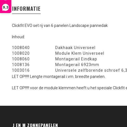
INFORMATIE
9,3
Clickfit EVO set rij van 6 panelen Landscape pannedak
Inhoud:
1008040
Dakhaak Universeel
1008020
Module Klem Universeel
1008060
Montagerail Eindkap
1008136
Montagerail 6923mm
1003016
Universele zelfborende schroef 6,
LET OP!!!!! Lengte montagerail i.vm. breedte panelen.
LET OP!!!!! voor de module klemmen heeft u het speciale Clickfit
J EN M ZONNEPANELEN