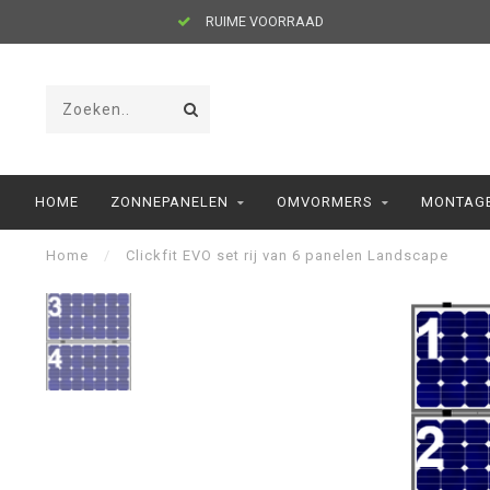
RUIME VOORRAAD
HOME
ZONNEPANELEN
OMVORMERS
MONTAGE
Home
/
Clickfit EVO set rij van 6 panelen Landscape