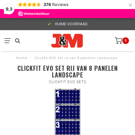
×
374
Reviews
9,3
RUIME VOORRAAD
0
Home
/
Clickfit EVO set rij van 8 panelen Landscape
CLICKFIT EVO SET RIJ VAN 8 PANELEN
LANDSCAPE
CLICKFIT EVO SETS