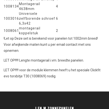
Montagerail
1008134
4
4638mm
Universele
1003016
zelfborende schroef
6
6,3x42
montagerail
1008061
2
koppelstuk
!Let op Deze set is berekend voor panelen tot 1002mm breed!
Voor afwijkende maten kunt u per email contact met ons
opnemen.
LET OP!!!!! Lengte montagerail i.vm. breedte panelen.
LET OP!!!!! voor de module klemmen heeft u het speciale Clickfit
evo torxbitje T30 (1008069) nodig.
J EN M ZONNEPANELEN