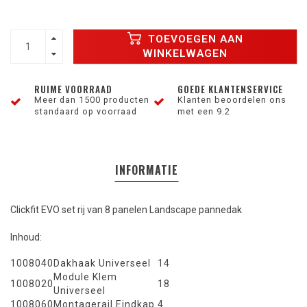
TOEVOEGEN AAN
WINKELWAGEN
RUIME VOORRAAD
GOEDE KLANTENSERVICE
Meer dan 1500 producten
Klanten beoordelen ons
standaard op voorraad
met een 9.2
INFORMATIE
Clickfit EVO set rij van 8 panelen Landscape pannedak
Inhoud:
1008040
Dakhaak Universeel
14
Module Klem
1008020
18
Universeel
1008060
Montagerail Eindkap
4