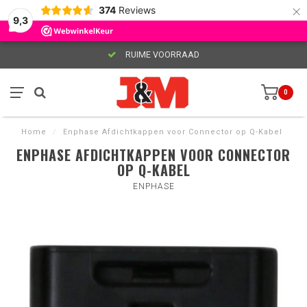
×
374
Reviews
9,3
RUIME VOORRAAD
0
Home
/
Enphase Afdichtkappen voor Connector op Q-Kabel
ENPHASE AFDICHTKAPPEN VOOR CONNECTOR
OP Q-KABEL
ENPHASE