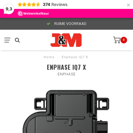
×
374
Reviews
9,3
RUIME VOORRAAD
0
Home
/
Enphase IQ7 X
ENPHASE IQ7 X
ENPHASE