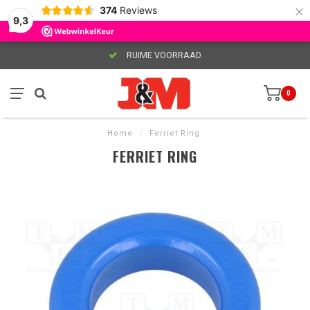
×
374
Reviews
9,3
RUIME VOORRAAD
0
Home
/
Ferriet Ring
FERRIET RING