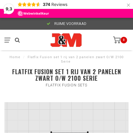
×
374
Reviews
9,3
RUIME VOORRAAD
0
Home
/
Flatfix Fusion set 1 rij van 2 panelen zwart O/W 2100
Serie
FLATFIX FUSION SET 1 RIJ VAN 2 PANELEN
ZWART O/W 2100 SERIE
FLATFIX FUSION SETS