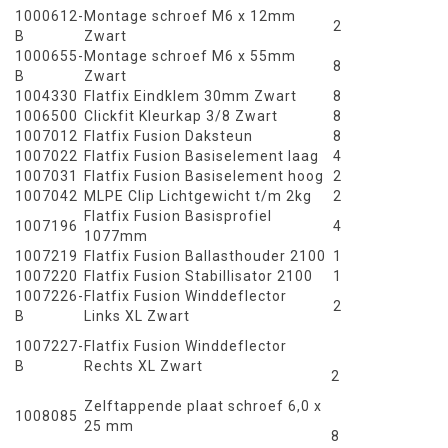
1000612-
Montage schroef M6 x 12mm
2
B
Zwart
1000655-
Montage schroef M6 x 55mm
8
B
Zwart
1004330
Flatfix Eindklem 30mm Zwart
8
1006500
Clickfit Kleurkap 3/8 Zwart
8
1007012
Flatfix Fusion Daksteun
8
1007022
Flatfix Fusion Basiselement laag
4
1007031
Flatfix Fusion Basiselement hoog
2
1007042
MLPE Clip Lichtgewicht t/m 2kg
2
Flatfix Fusion Basisprofiel
1007196
4
1077mm
1007219
Flatfix Fusion Ballasthouder 2100
1
1007220
Flatfix Fusion Stabillisator 2100
1
1007226-
Flatfix Fusion Winddeflector
2
B
Links XL Zwart
1007227-
Flatfix Fusion Winddeflector
B
Rechts XL Zwart
2
Zelftappende plaat schroef 6,0 x
1008085
25 mm
8