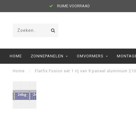
RUIME VOORRAAD
HOME
ZONNEPANELEN
OMVORMERS
MONTAGE
Home
/
Flatfix Fusion set 1 rij van 9 paneel aluminium 21