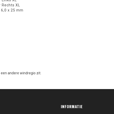
r Links XL
r Rechts XL
 6,0 x 25 mm
n een andere windregio zit.
INFORMATIE