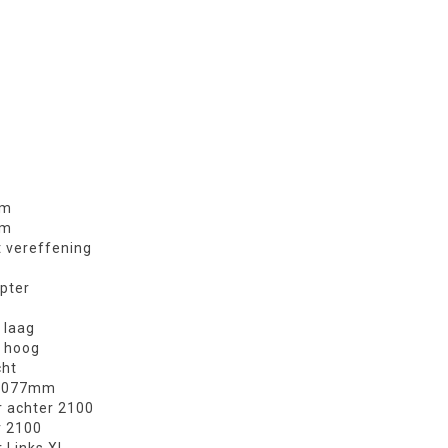
mm
mm
 vereffening
apter
 laag
t hoog
cht
l 1077mm
r achter 2100
r 2100