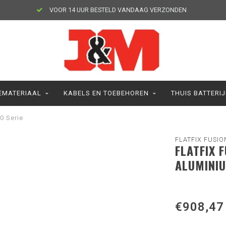
VOOR 14 UUR BESTELD VANDAAG VERZONDEN
MATERIAAL
KABELS EN TOEBEHOREN
THUIS BATTERI
00 Serie
FLATFIX FUSIO
FLATFIX F
ALUMINIU
€908,47