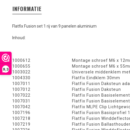
INFORMATIE
Flatfix Fusion set 1 rij van 9 panelen aluminium
Inhoud:
1000612
Montage schroef M6 x 12
1000655
Montage schroef M6 x 55
9,3
1003022
Universele middenklem met
1004330
Flatfix Eindklem 30mm
1007011
Flatfix Fusion Daksteun ad
1007012
Flatfix Fusion Daksteun
1007022
Flatfix Fusion Basiselement
1007031
Flatfix Fusion Basiselemen
1007042
Flatfix MLPE Clip Lichtgewi
1007196
Flatfix Fusion Basisprofie
1007218
Flatfix Fusion Winddeflecto
1007219
Flatfix Fusion Ballasthoude