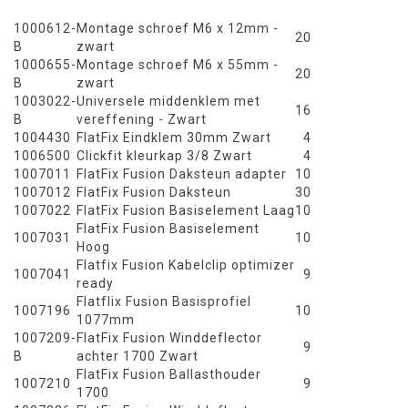
1000612-
Montage schroef M6 x 12mm -
20
B
zwart
1000655-
Montage schroef M6 x 55mm -
20
B
zwart
1003022-
Universele middenklem met
16
B
vereffening - Zwart
1004430
FlatFix Eindklem 30mm Zwart
4
1006500
Clickfit kleurkap 3/8 Zwart
4
1007011
FlatFix Fusion Daksteun adapter
10
1007012
FlatFix Fusion Daksteun
30
1007022
FlatFix Fusion Basiselement Laag
10
FlatFix Fusion Basiselement
1007031
10
Hoog
Flatfix Fusion Kabelclip optimizer
1007041
9
ready
Flatflix Fusion Basisprofiel
1007196
10
1077mm
1007209-
FlatFix Fusion Winddeflector
9
B
achter 1700 Zwart
FlatFix Fusion Ballasthouder
1007210
9
1700