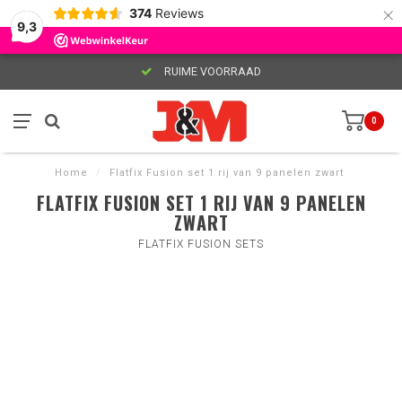
×
374
Reviews
9,3
RUIME VOORRAAD
0
Home
/
Flatfix Fusion set 1 rij van 9 panelen zwart
FLATFIX FUSION SET 1 RIJ VAN 9 PANELEN
ZWART
FLATFIX FUSION SETS