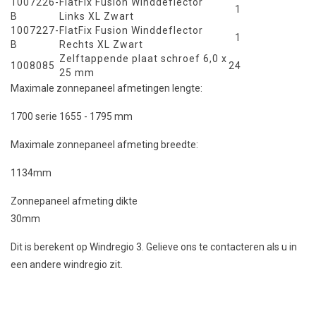
1007226-
FlatFix Fusion Winddeflector
1
B
Links XL Zwart
1007227-
FlatFix Fusion Winddeflector
1
B
Rechts XL Zwart
Zelftappende plaat schroef 6,0 x
1008085
24
25 mm
Maximale zonnepaneel afmetingen lengte:
1700 serie 1655 - 1795 mm
Maximale zonnepaneel afmeting breedte:
1134mm
Zonnepaneel afmeting dikte
30mm
Dit is berekent op Windregio 3. Gelieve ons te contacteren als u in
een andere windregio zit.