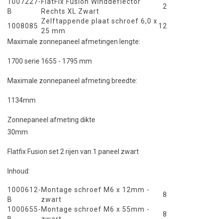
1007227-
FlatFix Fusion Winddeflector
2
B
Rechts XL Zwart
Zelftappende plaat schroef 6,0 x
1008085
12
25 mm
Maximale zonnepaneel afmetingen lengte:
1700 serie 1655 - 1795 mm
Maximale zonnepaneel afmeting breedte:
1134mm
Zonnepaneel afmeting dikte
30mm
Flatfix Fusion set 2 rijen van 1 paneel zwart
Inhoud:
1000612-
Montage schroef M6 x 12mm -
8
B
zwart
1000655-
Montage schroef M6 x 55mm -
8