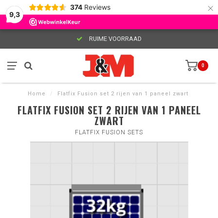
×
374
Reviews
9,3
RUIME VOORRAAD
0
Home
/
Flatfix Fusion set 2 rijen van 1 paneel zwart
FLATFIX FUSION SET 2 RIJEN VAN 1 PANEEL
ZWART
FLATFIX FUSION SETS