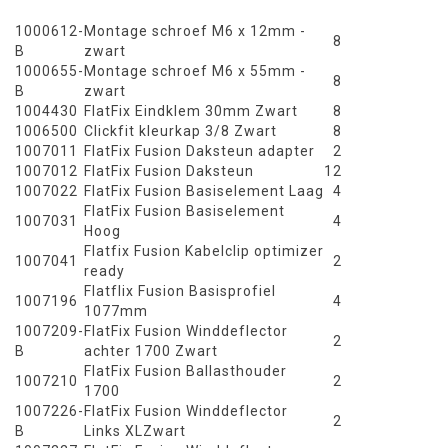
1000612-
Montage schroef M6 x 12mm -
8
B
zwart
1000655-
Montage schroef M6 x 55mm -
8
B
zwart
1004430
FlatFix Eindklem 30mm Zwart
8
1006500
Clickfit kleurkap 3/8 Zwart
8
1007011
FlatFix Fusion Daksteun adapter
2
1007012
FlatFix Fusion Daksteun
12
1007022
FlatFix Fusion Basiselement Laag
4
FlatFix Fusion Basiselement
1007031
4
Hoog
Flatfix Fusion Kabelclip optimizer
1007041
2
ready
Flatflix Fusion Basisprofiel
1007196
4
1077mm
1007209-
FlatFix Fusion Winddeflector
2
B
achter 1700 Zwart
FlatFix Fusion Ballasthouder
1007210
2
1700
1007226-
FlatFix Fusion Winddeflector
2
B
Links XLZwart