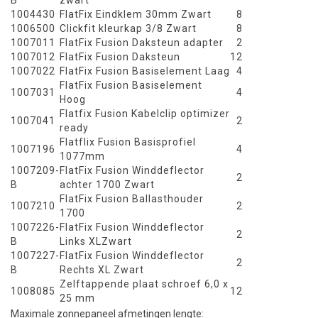
B
zwart
1004430
FlatFix Eindklem 30mm Zwart
8
1006500
Clickfit kleurkap 3/8 Zwart
8
1007011
FlatFix Fusion Daksteun adapter
2
1007012
FlatFix Fusion Daksteun
12
1007022
FlatFix Fusion Basiselement Laag
4
FlatFix Fusion Basiselement
1007031
4
Hoog
Flatfix Fusion Kabelclip optimizer
1007041
2
ready
Flatflix Fusion Basisprofiel
1007196
4
1077mm
1007209-
FlatFix Fusion Winddeflector
2
B
achter 1700 Zwart
FlatFix Fusion Ballasthouder
1007210
2
1700
1007226-
FlatFix Fusion Winddeflector
2
B
Links XLZwart
1007227-
FlatFix Fusion Winddeflector
2
B
Rechts XL Zwart
Zelftappende plaat schroef 6,0 x
1008085
12
25 mm
Maximale zonnepaneel afmetingen lengte: