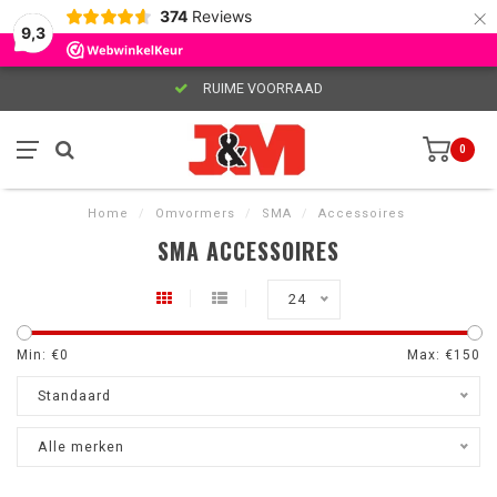
×
374
Reviews
9,3
RUIME VOORRAAD
0
Home
/
Omvormers
/
SMA
/
Accessoires
SMA ACCESSOIRES
24
Min: €
0
Max: €
150
Standaard
Alle merken