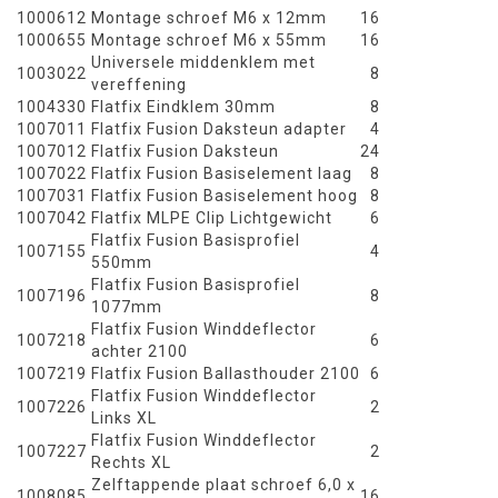
1000612
Montage schroef M6 x 12mm
16
1000655
Montage schroef M6 x 55mm
16
Universele middenklem met
1003022
8
vereffening
1004330
Flatfix Eindklem 30mm
8
1007011
Flatfix Fusion Daksteun adapter
4
1007012
Flatfix Fusion Daksteun
24
1007022
Flatfix Fusion Basiselement laag
8
1007031
Flatfix Fusion Basiselement hoog
8
1007042
Flatfix MLPE Clip Lichtgewicht
6
Flatfix Fusion Basisprofiel
1007155
4
550mm
Flatfix Fusion Basisprofiel
1007196
8
1077mm
Flatfix Fusion Winddeflector
1007218
6
achter 2100
1007219
Flatfix Fusion Ballasthouder 2100
6
Flatfix Fusion Winddeflector
1007226
2
Links XL
Flatfix Fusion Winddeflector
1007227
2
Rechts XL
Zelftappende plaat schroef 6,0 x
1008085
16