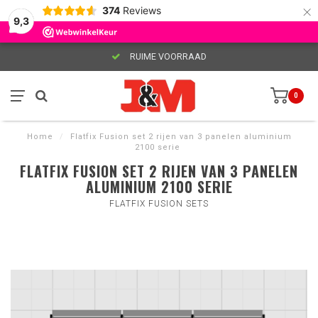
×
374
Reviews
9,3
RUIME VOORRAAD
0
Home
/
Flatfix Fusion set 2 rijen van 3 panelen aluminium
2100 serie
FLATFIX FUSION SET 2 RIJEN VAN 3 PANELEN
ALUMINIUM 2100 SERIE
FLATFIX FUSION SETS