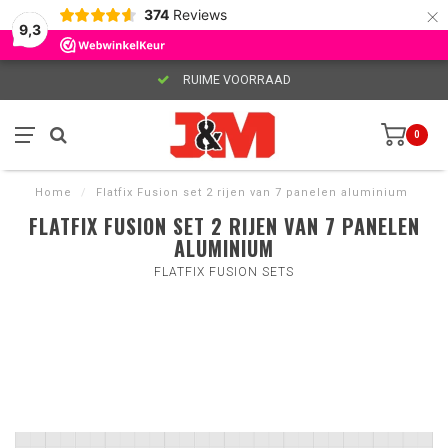
×
374
Reviews
9,3
RUIME VOORRAAD
0
Home
/
Flatfix Fusion set 2 rijen van 7 panelen aluminium
FLATFIX FUSION SET 2 RIJEN VAN 7 PANELEN
ALUMINIUM
FLATFIX FUSION SETS