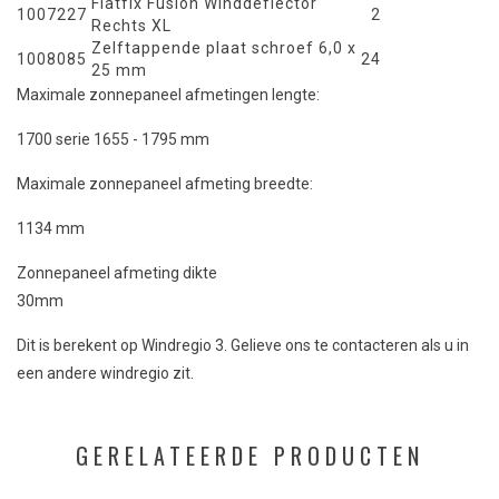
Flatfix Fusion Winddeflector
1007227
2
Rechts XL
Zelftappende plaat schroef 6,0 x
1008085
24
25 mm
Maximale zonnepaneel afmetingen lengte:
1700 serie 1655 - 1795 mm
Maximale zonnepaneel afmeting breedte:
1134 mm
Zonnepaneel afmeting dikte
30mm
Dit is berekent op Windregio 3. Gelieve ons te contacteren als u in
een andere windregio zit.
GERELATEERDE PRODUCTEN