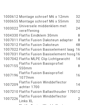
1000612
Montage schroef M6 x 12mm
32
1000655
Montage schroef M6 x 55mm
32
Universele middenklem met
1003022
24
vereffening
1004330
Flatfix Eindklem 30mm
8
1007011
Flatfix Fusion Daksteun adapter
8
1007012
Flatfix Fusion Daksteun
48
1007022
Flatfix Fusion Basiselement laag
16
1007031
Flatfix Fusion Basiselement hoog
16
1007042
Flatfix MLPE Clip Lichtgewicht
14
Flatfix Fusion Basisprofiel
1007155
8
550mm
Flatfix Fusion Basisprofiel
1007196
16
1077mm
Flatfix Fusion Winddeflector
1007209
14
achter 1700
1007210
Flatfix Fusion Ballasthouder 1700
12
Flatfix Fusion Winddeflector
1007226
2
Links XL