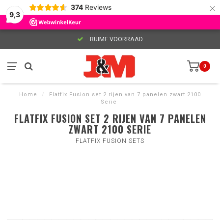
×
374
Reviews
9,3
RUIME VOORRAAD
0
Home
/
Flatfix Fusion set 2 rijen van 7 panelen zwart 2100
Serie
FLATFIX FUSION SET 2 RIJEN VAN 7 PANELEN
ZWART 2100 SERIE
FLATFIX FUSION SETS