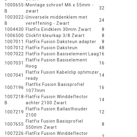
1000655-
Montage schroef M6 x 55mm -
32
B
zwart
1003022-
Universele middenklem met
24
B
vereffening - Zwart
1004430
FlatFix Eindklem 30mm Zwart
8
1006500
Clickfit kleurkap 3/8 Zwart
8
1007011
FlatFix Fusion Daksteun adapter
8
1007012
FlatFix Fusion Daksteun
48
1007022
FlatFix Fusion Basiselement Laag
16
FlatFix Fusion Basiselement
1007031
16
Hoog
Flatfix Fusion Kabelclip optimizer
1007041
14
ready
Flatflix Fusion Basisprofiel
1007196
16
1077mm
1007218-
FlatFix Fusion Winddeflector
14
B
achter 2100 Zwart
FlatFix Fusion Ballasthouder
1007219
12
2100
Flatfix Fusion Basisprofiel
1007655
8
550mm Zwart
1007226-
FlatFix Fusion Winddeflector
2