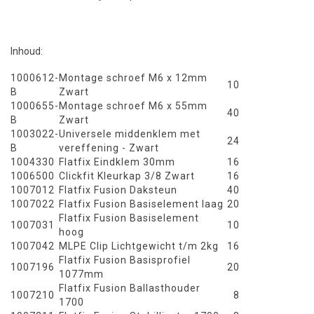
Inhoud:
1000612-
Montage schroef M6 x 12mm
10
B
Zwart
1000655-
Montage schroef M6 x 55mm
40
B
Zwart
1003022-
Universele middenklem met
24
B
vereffening - Zwart
1004330
Flatfix Eindklem 30mm
16
1006500
Clickfit Kleurkap 3/8 Zwart
16
1007012
Flatfix Fusion Daksteun
40
1007022
Flatfix Fusion Basiselement laag
20
Flatfix Fusion Basiselement
1007031
10
hoog
1007042
MLPE Clip Lichtgewicht t/m 2kg
16
Flatfix Fusion Basisprofiel
1007196
20
1077mm
Flatfix Fusion Ballasthouder
1007210
8
1700