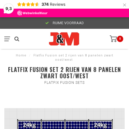
×
374
Reviews
9,3
RUIME VOORRAAD
0
Home
/
Flatfix Fusion set 2 rijen van 8 panelen zwart
oost/west
FLATFIX FUSION SET 2 RIJEN VAN 8 PANELEN
ZWART OOST/WEST
FLATFIX FUSION SETS