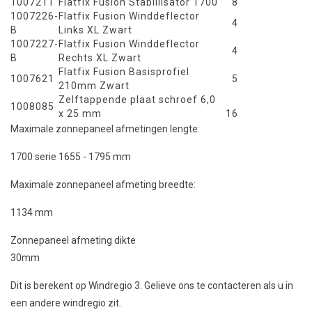
1007211
Flatfix Fusion Stabillisator 1700
8
1007226-
Flatfix Fusion Winddeflector
4
B
Links XL Zwart
1007227-
Flatfix Fusion Winddeflector
4
B
Rechts XL Zwart
Flatfix Fusion Basisprofiel
1007621
5
210mm Zwart
Zelftappende plaat schroef 6,0
1008085
x 25 mm
16
Maximale zonnepaneel afmetingen lengte:
1700 serie 1655 - 1795 mm
Maximale zonnepaneel afmeting breedte:
1134 mm
Zonnepaneel afmeting dikte
30mm
Dit is berekent op Windregio 3. Gelieve ons te contacteren als u in
een andere windregio zit.