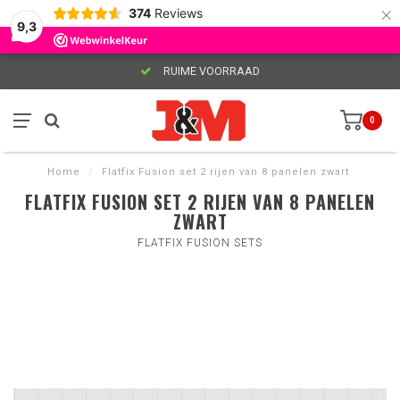
×
374
Reviews
9,3
RUIME VOORRAAD
0
Home
/
Flatfix Fusion set 2 rijen van 8 panelen zwart
FLATFIX FUSION SET 2 RIJEN VAN 8 PANELEN
ZWART
FLATFIX FUSION SETS