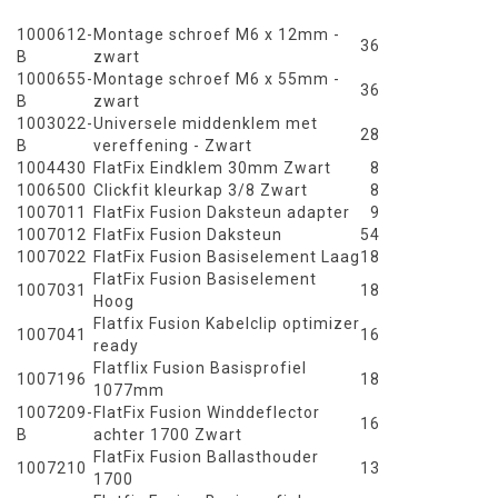
1000612-
Montage schroef M6 x 12mm -
36
B
zwart
1000655-
Montage schroef M6 x 55mm -
36
B
zwart
1003022-
Universele middenklem met
28
B
vereffening - Zwart
1004430
FlatFix Eindklem 30mm Zwart
8
1006500
Clickfit kleurkap 3/8 Zwart
8
1007011
FlatFix Fusion Daksteun adapter
9
1007012
FlatFix Fusion Daksteun
54
1007022
FlatFix Fusion Basiselement Laag
18
FlatFix Fusion Basiselement
1007031
18
Hoog
Flatfix Fusion Kabelclip optimizer
1007041
16
ready
Flatflix Fusion Basisprofiel
1007196
18
1077mm
1007209-
FlatFix Fusion Winddeflector
16
B
achter 1700 Zwart
FlatFix Fusion Ballasthouder
1007210
13
1700