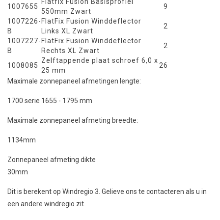
Flatfix Fusion Basisprofiel
1007655
9
550mm Zwart
1007226-
FlatFix Fusion Winddeflector
2
B
Links XL Zwart
1007227-
FlatFix Fusion Winddeflector
2
B
Rechts XL Zwart
Zelftappende plaat schroef 6,0 x
1008085
26
25 mm
Maximale zonnepaneel afmetingen lengte:
1700 serie 1655 - 1795 mm
Maximale zonnepaneel afmeting breedte:
1134mm
Zonnepaneel afmeting dikte
30mm
Dit is berekent op Windregio 3. Gelieve ons te contacteren als u in
een andere windregio zit.