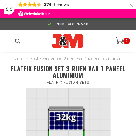
×
374
Reviews
9,3
RUIME VOORRAAD
0
Home
/
Flatfix Fusion set 3 rijen van 1 paneel aluminium
FLATFIX FUSION SET 3 RIJEN VAN 1 PANEEL
ALUMINIUM
FLATFIX FUSION SETS