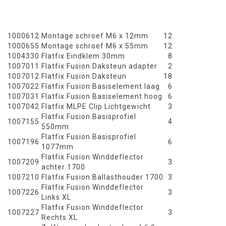
1000612
Montage schroef M6 x 12mm
12
1000655
Montage schroef M6 x 55mm
12
1004330
Flatfix Eindklem 30mm
8
1007011
Flatfix Fusion Daksteun adapter
2
1007012
Flatfix Fusion Daksteun
18
1007022
Flatfix Fusion Basiselement laag
6
1007031
Flatfix Fusion Basiselement hoog
6
1007042
Flatfix MLPE Clip Lichtgewicht
3
Flatfix Fusion Basisprofiel
1007155
4
550mm
Flatfix Fusion Basisprofiel
1007196
6
1077mm
Flatfix Fusion Winddeflector
1007209
3
achter 1700
1007210
Flatfix Fusion Ballasthouder 1700
3
Flatfix Fusion Winddeflector
1007226
3
Links XL
Flatfix Fusion Winddeflector
1007227
3
Rechts XL