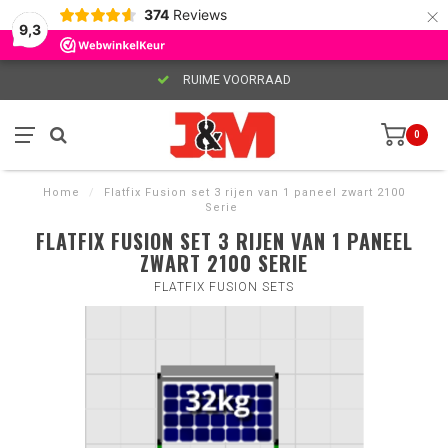
×
374
Reviews
9,3
RUIME VOORRAAD
0
Home
/
Flatfix Fusion set 3 rijen van 1 paneel zwart 2100
Serie
FLATFIX FUSION SET 3 RIJEN VAN 1 PANEEL
ZWART 2100 SERIE
FLATFIX FUSION SETS