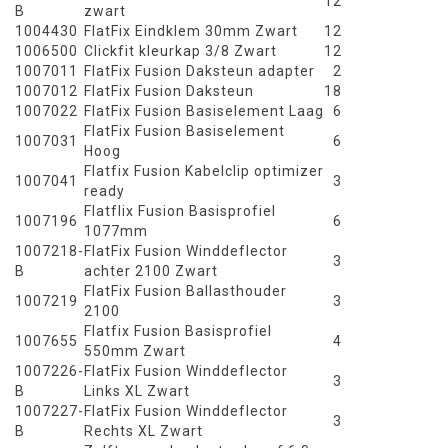
12
B
zwart
1004430
FlatFix Eindklem 30mm Zwart
12
1006500
Clickfit kleurkap 3/8 Zwart
12
1007011
FlatFix Fusion Daksteun adapter
2
1007012
FlatFix Fusion Daksteun
18
1007022
FlatFix Fusion Basiselement Laag
6
FlatFix Fusion Basiselement
1007031
6
Hoog
Flatfix Fusion Kabelclip optimizer
1007041
3
ready
Flatflix Fusion Basisprofiel
1007196
6
1077mm
1007218-
FlatFix Fusion Winddeflector
3
B
achter 2100 Zwart
FlatFix Fusion Ballasthouder
1007219
3
2100
Flatfix Fusion Basisprofiel
1007655
4
550mm Zwart
1007226-
FlatFix Fusion Winddeflector
3
B
Links XL Zwart
1007227-
FlatFix Fusion Winddeflector
3
B
Rechts XL Zwart