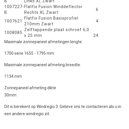
B
Links XL Zwart
1007227-
Flatfix Fusion Winddeflector
6
B
Rechts XL Zwart
Flatfix Fusion Basisprofiel
1007621
4
210mm Zwart
Zelftappende plaat schroef 6,0
1008085
x 25 mm
24
Maximale zonnepaneel afmetingen lengte:
1700 serie 1655 - 1795 mm
Maximale zonnepaneel afmeting breedte:
1134 mm
Zonnepaneel afmeting dikte
30mm
Dit is berekent op Windregio 3. Gelieve ons te contacteren als u in
een andere windregio zit.