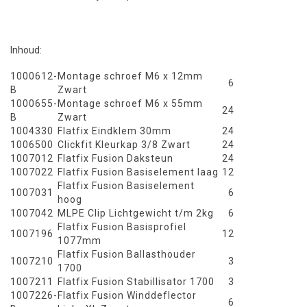
Inhoud:
1000612-
Montage schroef M6 x 12mm
6
B
Zwart
1000655-
Montage schroef M6 x 55mm
24
B
Zwart
1004330
Flatfix Eindklem 30mm
24
1006500
Clickfit Kleurkap 3/8 Zwart
24
1007012
Flatfix Fusion Daksteun
24
1007022
Flatfix Fusion Basiselement laag
12
Flatfix Fusion Basiselement
1007031
6
hoog
1007042
MLPE Clip Lichtgewicht t/m 2kg
6
Flatfix Fusion Basisprofiel
1007196
12
1077mm
Flatfix Fusion Ballasthouder
1007210
3
1700
1007211
Flatfix Fusion Stabillisator 1700
3
1007226-
Flatfix Fusion Winddeflector
6