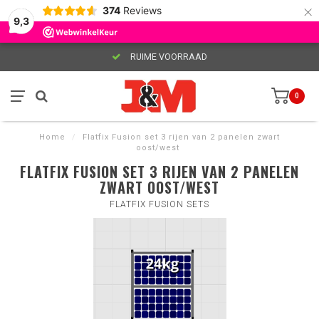
×
374
Reviews
9,3
RUIME VOORRAAD
0
Home
/
Flatfix Fusion set 3 rijen van 2 panelen zwart
oost/west
FLATFIX FUSION SET 3 RIJEN VAN 2 PANELEN
ZWART OOST/WEST
FLATFIX FUSION SETS