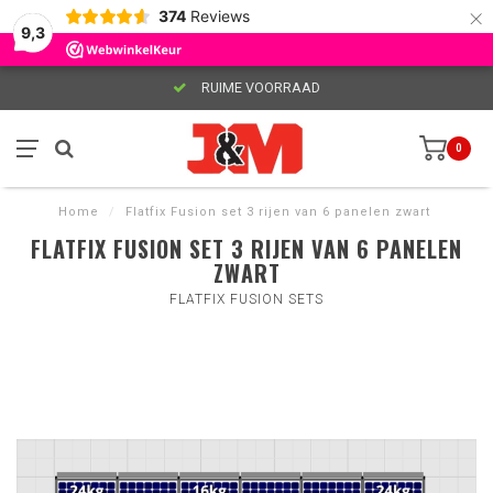
×
374
Reviews
9,3
RUIME VOORRAAD
0
Home
/
Flatfix Fusion set 3 rijen van 6 panelen zwart
FLATFIX FUSION SET 3 RIJEN VAN 6 PANELEN
ZWART
FLATFIX FUSION SETS