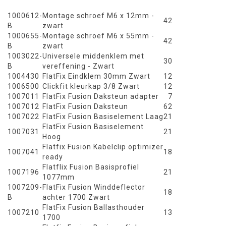
1000612-
Montage schroef M6 x 12mm -
42
B
zwart
1000655-
Montage schroef M6 x 55mm -
42
B
zwart
1003022-
Universele middenklem met
30
B
vereffening - Zwart
1004430
FlatFix Eindklem 30mm Zwart
12
1006500
Clickfit kleurkap 3/8 Zwart
12
1007011
FlatFix Fusion Daksteun adapter
7
1007012
FlatFix Fusion Daksteun
62
1007022
FlatFix Fusion Basiselement Laag
21
FlatFix Fusion Basiselement
1007031
21
Hoog
Flatfix Fusion Kabelclip optimizer
1007041
18
ready
Flatflix Fusion Basisprofiel
1007196
21
1077mm
1007209-
FlatFix Fusion Winddeflector
18
B
achter 1700 Zwart
FlatFix Fusion Ballasthouder
1007210
13
1700