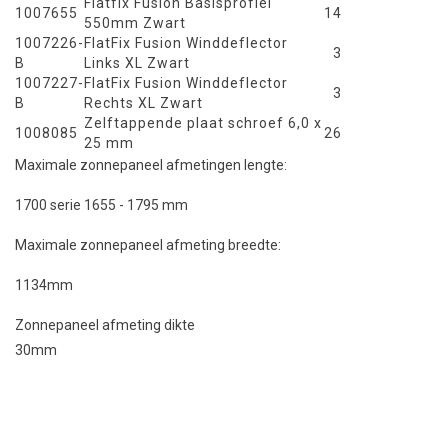
Flatfix Fusion Basisprofiel
1007655
14
550mm Zwart
1007226-
FlatFix Fusion Winddeflector
3
B
Links XL Zwart
1007227-
FlatFix Fusion Winddeflector
3
B
Rechts XL Zwart
Zelftappende plaat schroef 6,0 x
1008085
26
25 mm
Maximale zonnepaneel afmetingen lengte:
1700 serie 1655 - 1795 mm
Maximale zonnepaneel afmeting breedte:
1134mm
Zonnepaneel afmeting dikte
30mm