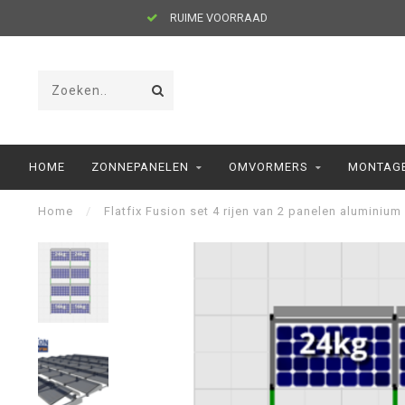
RUIME VOORRAAD
HOME
ZONNEPANELEN
OMVORMERS
MONTAGE
Home
/
Flatfix Fusion set 4 rijen van 2 panelen aluminium