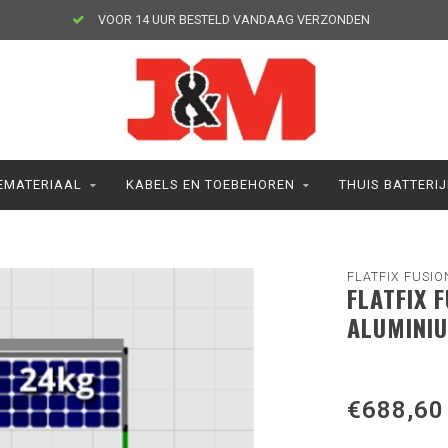
VOOR 14 UUR BESTELD VANDAAG VERZONDEN
MATERIAAL
KABELS EN TOEBEHOREN
THUIS BATTERI
FLATFIX FUSIO
FLATFIX 
ALUMINI
€688,60