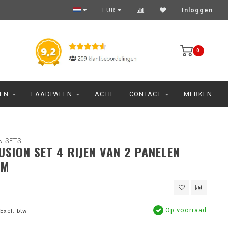
EUR
Inloggen
0
JEN
LAADPALEN
ACTIE
CONTACT
MERKEN
N SETS
FUSION SET 4 RIJEN VAN 2 PANELEN
UM
Op voorraad
Excl. btw