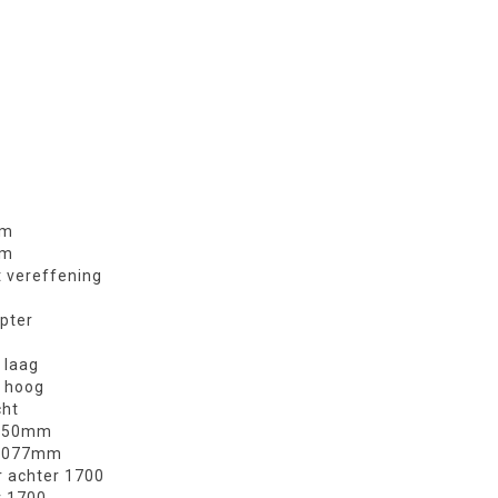
mm
mm
 vereffening
apter
 laag
t hoog
cht
l 550mm
l 1077mm
r achter 1700