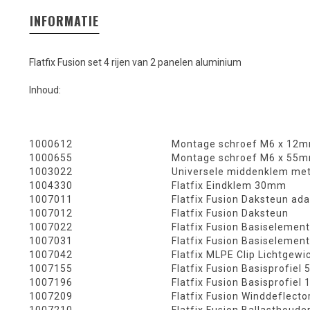
INFORMATIE
Flatfix Fusion set 4 rijen van 2 panelen aluminium
Inhoud:
1000612
Montage schroef M6 x 12
1000655
Montage schroef M6 x 55
1003022
Universele middenklem met
1004330
Flatfix Eindklem 30mm
1007011
Flatfix Fusion Daksteun ad
1007012
Flatfix Fusion Daksteun
1007022
Flatfix Fusion Basiselement
1007031
Flatfix Fusion Basiselemen
1007042
Flatfix MLPE Clip Lichtgewi
1007155
Flatfix Fusion Basisprofie
1007196
Flatfix Fusion Basisprofie
1007209
Flatfix Fusion Winddeflecto