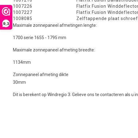
1007210
Flatfix Fusion Ballasthoude
1007226
Flatfix Fusion Winddeflecto
1007227
Flatfix Fusion Winddeflecto
1008085
Zelftappende plaat schroef
9,3
Maximale zonnepaneel afmetingen lengte:
1700 serie 1655 - 1795 mm
Maximale zonnepaneel afmeting breedte:
1134mm
Zonnepaneel afmeting dikte
30mm
Dit is berekent op Windregio 3. Gelieve ons te contacteren als u i