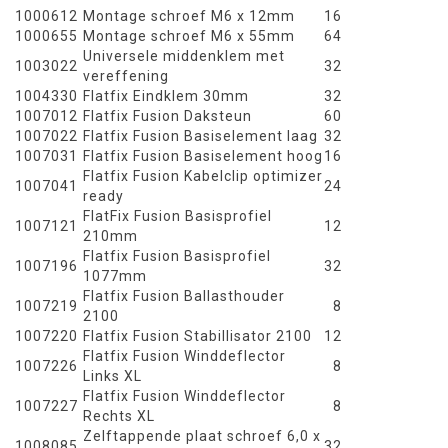
1000612
Montage schroef M6 x 12mm
16
1000655
Montage schroef M6 x 55mm
64
Universele middenklem met
1003022
32
vereffening
1004330
Flatfix Eindklem 30mm
32
1007012
Flatfix Fusion Daksteun
60
1007022
Flatfix Fusion Basiselement laag
32
1007031
Flatfix Fusion Basiselement hoog
16
Flatfix Fusion Kabelclip optimizer
1007041
24
ready
FlatFix Fusion Basisprofiel
1007121
12
210mm
Flatfix Fusion Basisprofiel
1007196
32
1077mm
Flatfix Fusion Ballasthouder
1007219
8
2100
1007220
Flatfix Fusion Stabillisator 2100
12
Flatfix Fusion Winddeflector
1007226
8
Links XL
Flatfix Fusion Winddeflector
1007227
8
Rechts XL
Zelftappende plaat schroef 6,0 x
1008085
32