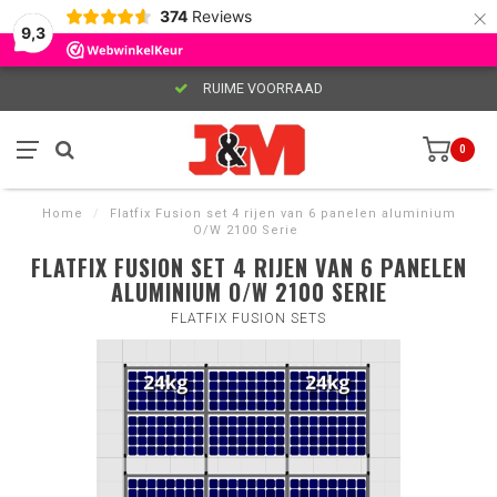
×
374
Reviews
9,3
RUIME VOORRAAD
0
Home
/
Flatfix Fusion set 4 rijen van 6 panelen aluminium
O/W 2100 Serie
FLATFIX FUSION SET 4 RIJEN VAN 6 PANELEN
ALUMINIUM O/W 2100 SERIE
FLATFIX FUSION SETS