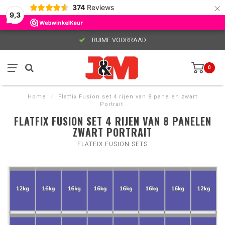
×
374
Reviews
9,3
RUIME VOORRAAD
0
Home
/
Flatfix Fusion set 4 rijen van 8 panelen zwart
Portrait
FLATFIX FUSION SET 4 RIJEN VAN 8 PANELEN
ZWART PORTRAIT
FLATFIX FUSION SETS