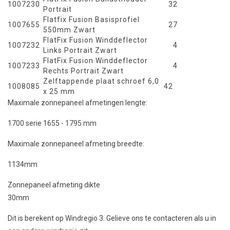
1007230
32
Portrait
Flatfix Fusion Basisprofiel
1007655
27
550mm Zwart
FlatFix Fusion Winddeflector
1007232
4
Links Portrait Zwart
FlatFix Fusion Winddeflector
1007233
4
Rechts Portrait Zwart
Zelftappende plaat schroef 6,0
1008085
42
x 25 mm
Maximale zonnepaneel afmetingen lengte:
1700 serie 1655 - 1795 mm
Maximale zonnepaneel afmeting breedte:
1134mm
Zonnepaneel afmeting dikte
30mm
Dit is berekent op Windregio 3. Gelieve ons te contacteren als u in