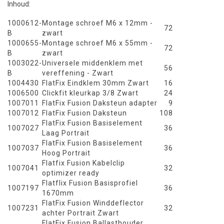
Inhoud:
1000612-
Montage schroef M6 x 12mm -
72
B
zwart
1000655-
Montage schroef M6 x 55mm -
72
B
zwart
1003022-
Universele middenklem met
56
B
vereffening - Zwart
1004430
FlatFix Eindklem 30mm Zwart
16
1006500
Clickfit kleurkap 3/8 Zwart
24
1007011
FlatFix Fusion Daksteun adapter
9
1007012
FlatFix Fusion Daksteun
108
FlatFix Fusion Basiselement
1007027
36
Laag Portrait
FlatFix Fusion Basiselement
1007037
36
Hoog Portrait
Flatfix Fusion Kabelclip
1007041
32
optimizer ready
Flatflix Fusion Basisprofiel
1007197
36
1670mm
FlatFix Fusion Winddeflector
1007231
32
achter Portrait Zwart
FlatFix Fusion Ballasthouder