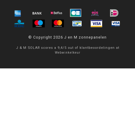
© Copyright 2026 J en M zonnepanelen
J & M SOLAR
scores a
9,4
/
5
out of
klantbeoordelingen at
Webwinkelkeur