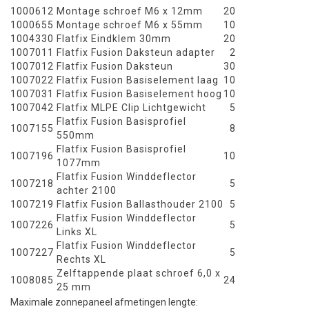
1000612
Montage schroef M6 x 12mm
20
1000655
Montage schroef M6 x 55mm
10
1004330
Flatfix Eindklem 30mm
20
1007011
Flatfix Fusion Daksteun adapter
2
1007012
Flatfix Fusion Daksteun
30
1007022
Flatfix Fusion Basiselement laag
10
1007031
Flatfix Fusion Basiselement hoog
10
1007042
Flatfix MLPE Clip Lichtgewicht
5
Flatfix Fusion Basisprofiel
1007155
8
550mm
Flatfix Fusion Basisprofiel
1007196
10
1077mm
Flatfix Fusion Winddeflector
1007218
5
achter 2100
1007219
Flatfix Fusion Ballasthouder 2100
5
Flatfix Fusion Winddeflector
1007226
5
Links XL
Flatfix Fusion Winddeflector
1007227
5
Rechts XL
Zelftappende plaat schroef 6,0 x
1008085
24
25 mm
Maximale zonnepaneel afmetingen lengte: