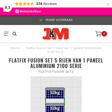
×
374
Reviews
9,3
RUIME VOORRAAD
0
Home
/
Flatfix Fusion set 5 rijen van 1 paneel aluminium
2100 Serie
FLATFIX FUSION SET 5 RIJEN VAN 1 PANEEL
ALUMINIUM 2100 SERIE
FLATFIX FUSION SETS