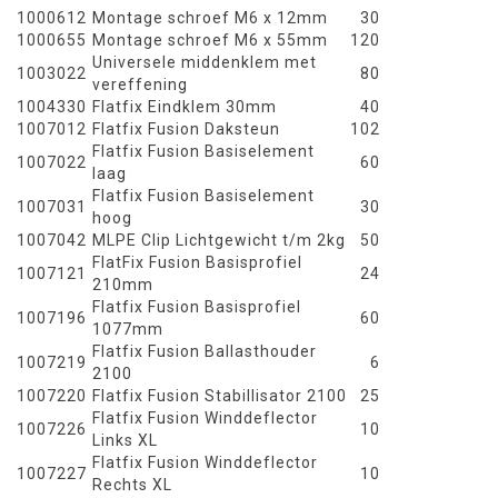
1000612
Montage schroef M6 x 12mm
30
1000655
Montage schroef M6 x 55mm
120
Universele middenklem met
1003022
80
vereffening
1004330
Flatfix Eindklem 30mm
40
1007012
Flatfix Fusion Daksteun
102
Flatfix Fusion Basiselement
1007022
60
laag
Flatfix Fusion Basiselement
1007031
30
hoog
1007042
MLPE Clip Lichtgewicht t/m 2kg
50
FlatFix Fusion Basisprofiel
1007121
24
210mm
Flatfix Fusion Basisprofiel
1007196
60
1077mm
Flatfix Fusion Ballasthouder
1007219
6
2100
1007220
Flatfix Fusion Stabillisator 2100
25
Flatfix Fusion Winddeflector
1007226
10
Links XL
Flatfix Fusion Winddeflector
1007227
10
Rechts XL