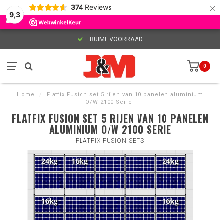
×
374
Reviews
9,3
RUIME VOORRAAD
0
Home
/
Flatfix Fusion set 5 rijen van 10 panelen aluminium
O/W 2100 Serie
FLATFIX FUSION SET 5 RIJEN VAN 10 PANELEN
ALUMINIUM O/W 2100 SERIE
FLATFIX FUSION SETS