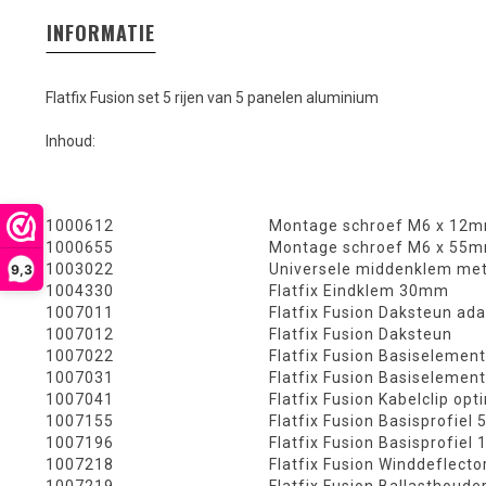
INFORMATIE
Flatfix Fusion set 5 rijen van 5 panelen aluminium
Inhoud:
1000612
Montage schroef M6 x 12
1000655
Montage schroef M6 x 55
1003022
Universele middenklem met
9,3
1004330
Flatfix Eindklem 30mm
1007011
Flatfix Fusion Daksteun ad
1007012
Flatfix Fusion Daksteun
1007022
Flatfix Fusion Basiselement
1007031
Flatfix Fusion Basiselemen
1007041
Flatfix Fusion Kabelclip opt
1007155
Flatfix Fusion Basisprofie
1007196
Flatfix Fusion Basisprofie
1007218
Flatfix Fusion Winddeflecto