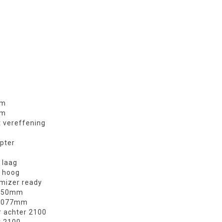
mm
mm
 vereffening
apter
 laag
t hoog
imizer ready
l 550mm
l 1077mm
r achter 2100