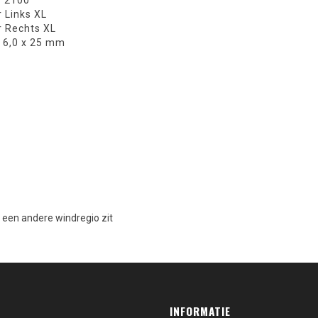
r 2100
r Links XL
r Rechts XL
 6,0 x 25 mm
n een andere windregio zit
INFORMATIE