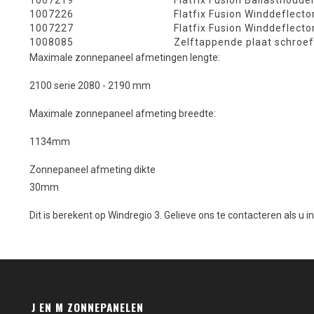
1007219
Flatfix Fusion Ballasthoude
1007226
Flatfix Fusion Winddeflecto
1007227
Flatfix Fusion Winddeflecto
1008085
Zelftappende plaat schroef
Maximale zonnepaneel afmetingen lengte:
2100 serie 2080 - 2190 mm
Maximale zonnepaneel afmeting breedte:
1134mm
Zonnepaneel afmeting dikte
30mm
Dit is berekent op Windregio 3. Gelieve ons te contacteren als u i
J EN M ZONNEPANELEN