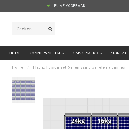
RUIME VOORRAAD
HOME
ZONNEPANELEN
OMVORMERS
MONTAGE
Home
/
Flatfix Fusion set 5 rijen van 5 panelen aluminium