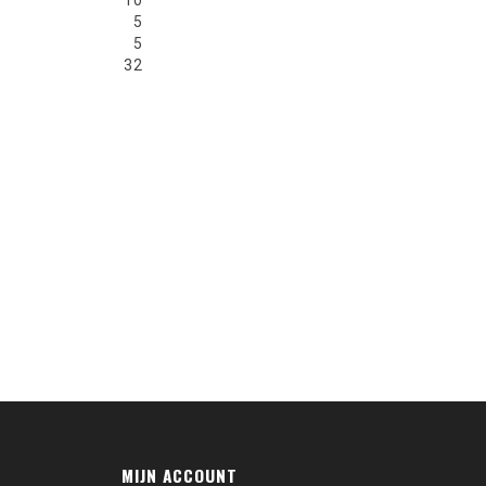
10
5
5
32
MIJN ACCOUNT