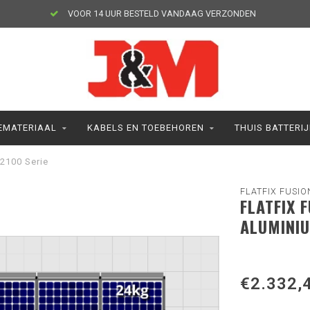
VOOR 14 UUR BESTELD VANDAAG VERZONDEN
MATERIAAL
KABELS EN TOEBEHOREN
THUIS BATTERI
 2100 Serie
FLATFIX FUSIO
FLATFIX 
ALUMINIU
€2.332,