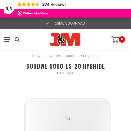
×
374
Reviews
9,3
RUIME VOORRAAD
0
Home
/
GoodWe 5000-ES-20 Hybride
GOODWE 5000-ES-20 HYBRIDE
GOODWE