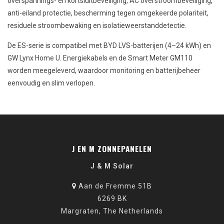
overspannings- en kortsluitbeveiliging, AC overstroombeveiliging,
anti-eiland protectie, bescherming tegen omgekeerde polariteit,
residuele stroombewaking en isolatieweerstanddetectie.
De ES-serie is compatibel met BYD LVS-batterijen (4–24 kWh) en
GW Lynx Home U. Energiekabels en de Smart Meter GM110
worden meegeleverd, waardoor monitoring en batterijbeheer
eenvoudig en slim verlopen.
J EN M ZONNEPANELEN
J & M Solar
Aan de Fremme 51B
6269 BK
Margraten, The Netherlands