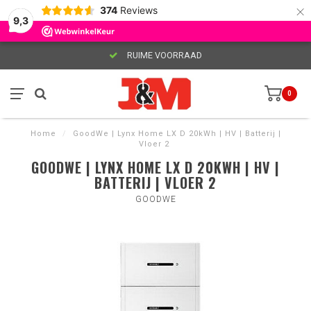
×
374
Reviews
9,3
RUIME VOORRAAD
0
Home
/
GoodWe | Lynx Home LX D 20kWh | HV | Batterij |
Vloer 2
GOODWE | LYNX HOME LX D 20KWH | HV |
BATTERIJ | VLOER 2
GOODWE