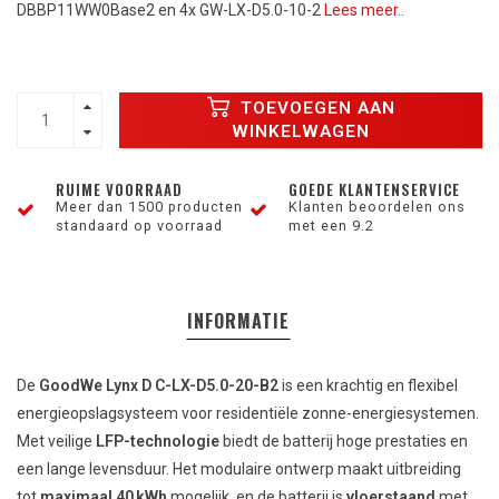
DBBP11WW0Base2 en 4x GW-LX-D5.0-10-2
Lees meer..
TOEVOEGEN AAN
WINKELWAGEN
RUIME VOORRAAD
GOEDE KLANTENSERVICE
Meer dan 1500 producten
Klanten beoordelen ons
standaard op voorraad
met een 9.2
INFORMATIE
De
GoodWe Lynx D C-LX-D5.0-20-B2
is een krachtig en flexibel
energieopslagsysteem voor residentiële zonne-energiesystemen.
Met veilige
LFP-technologie
biedt de batterij hoge prestaties en
een lange levensduur. Het modulaire ontwerp maakt uitbreiding
tot
maximaal 40 kWh
mogelijk, en de batterij is
vloerstaand
met