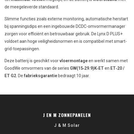
de meegeleverde standaard.
Slimme functies zoals externe monitoring, automatische herstart
bij spanningsdips en een ingebouwde DCDC-omvormermanager
zorgen voor efficiënt en betrouwbaar gebruik. De Lynx D PLUS+
voldoet aan hoge veiligheidsnormen en is compatibel met smart-
grid-toepassingen.
Deze batterij is geschikt voor
vloermontage
en werkt samen met
GoodWe omvormers van de series
GW(15‑29.9)K‑ET
en
ET‑20 /
ET G2
. De
fabrieksgarantie
bedraagt 10 jaar.
J EN M ZONNEPANELEN
J & M Solar