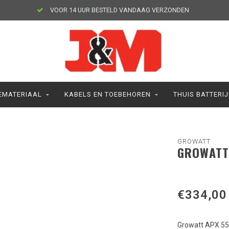
VOOR 14 UUR BESTELD VANDAAG VERZONDEN
MATERIAAL
KABELS EN TOEBEHOREN
THUIS BATTERI
GROWATT
GROWATT
€334,00
Growatt APX 5