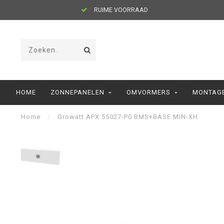
RUIME VOORRAAD
HOME
ZONNEPANELEN
OMVORMERS
MONTAGE
Home
/
Growatt APX 55027-P0 BMS+BASE MIN-XH