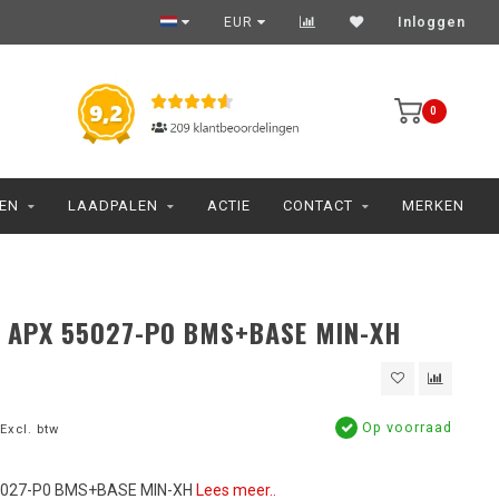
EUR
Inloggen
0
JEN
LAADPALEN
ACTIE
CONTACT
MERKEN
 APX 55027-P0 BMS+BASE MIN-XH
Op voorraad
Excl. btw
5027-P0 BMS+BASE MIN-XH
Lees meer..