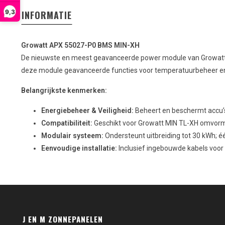
9,3
INFORMATIE
Growatt APX 55027-P0 BMS MIN-XH
De nieuwste en meest geavanceerde power module van Growatt, s
deze module geavanceerde functies voor temperatuurbeheer en en
Belangrijkste kenmerken:
Energiebeheer & Veiligheid:
Beheert en beschermt accu’s 
Compatibiliteit:
Geschikt voor Growatt MIN TL-XH omvorme
Modulair systeem:
Ondersteunt uitbreiding tot 30 kWh; é
Eenvoudige installatie:
Inclusief ingebouwde kabels voor
J EN M ZONNEPANELEN