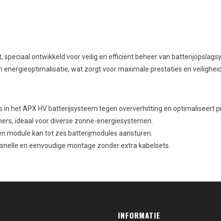
peciaal ontwikkeld voor veilig en efficiënt beheer van batterijopsla
ergieoptimalisatie, wat zorgt voor maximale prestaties en veiligheid v
in het APX HV batterijsysteem tegen oververhitting en optimaliseert pr
rs, ideaal voor diverse zonne-energiesystemen.
én module kan tot zes batterijmodules aansturen.
 snelle en eenvoudige montage zonder extra kabelsets.
INFORMATIE