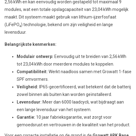
2,56 kWh en kan eenvoudig worden gestapeld tot maximaal 9
modules, wat een totale opslagcapaciteit van 23,04 kWh mogelijk
maakt. Dit systeem maakt gebruik van lithium-ijzerfosfaat
(LiFePO₄) technologie, bekend om zijn veiligheid en lange
levensduur.
Belangrijkste kenmerken:
Modulair ontwerp:
Eenvoudig uit te breiden van 2,56 kWh
tot 23,04 kWh door meerdere modules te koppelen.
Compatibiliteit:
Werkt naadloos samen met Growatt 1-fase
SPF omvormers.
Veiligheid:
IP65-gecertificeerd, wat betekent dat de batterij
zowel binnen als buiten kan worden geïnstalleerd.
Levensduur:
Meer dan 6000 laadcycli, wat bijdraagt aan
een lange levensduur van het systeem.
Garantie:
10 jaar fabrieksgarantie, wat zorgt voor
gemoedsrust en vertrouwen in de kwaliteit van het product.
Voor een correcte installatie op de grond is de
Growatt ARK Base