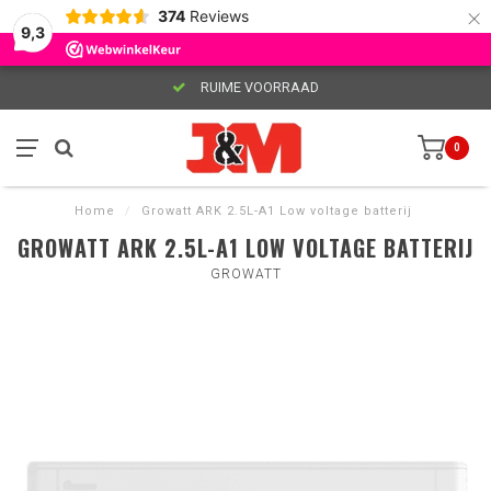
×
374
Reviews
9,3
RUIME VOORRAAD
0
Home
/
Growatt ARK 2.5L-A1 Low voltage batterij
GROWATT ARK 2.5L-A1 LOW VOLTAGE BATTERIJ
GROWATT