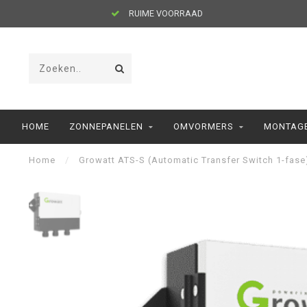
RUIME VOORRAAD
HOME
ZONNEPANELEN
OMVORMERS
MONTAGE
Home
/
Growatt ATS-S (Automatic Transfer Switch 1-fase