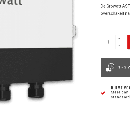
De Growatt AST-
overschakelt n
1 - 3
RUIME VO
Meer dan 
standaard