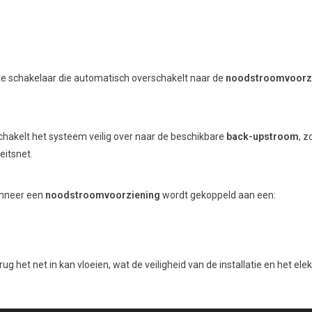
nte schakelaar die automatisch overschakelt naar de
noodstroomvoorz
schakelt het systeem veilig over naar de beschikbare
back-upstroom
, z
eitsnet.
nneer een
noodstroomvoorziening
wordt gekoppeld aan een:
et net in kan vloeien, wat de veiligheid van de installatie en het elek