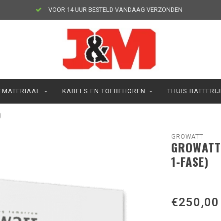
VOOR 14 UUR BESTELD VANDAAG VERZONDEN
MATERIAAL
KABELS EN TOEBEHOREN
THUIS BATTERI
)
GROWATT
GROWATT 
1-FASE)
€250,00