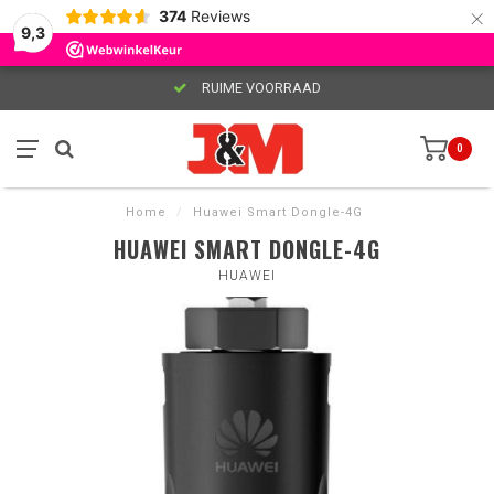
×
374
Reviews
9,3
RUIME VOORRAAD
0
Home
/
Huawei Smart Dongle-4G
HUAWEI SMART DONGLE-4G
HUAWEI