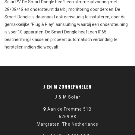
Solar PV. De Smart Dongle heeft een slimme uitvoering met
2G/3G/4G en ondersteunt daarbij monitoring door derden. De
Smart Dongle is daarnaast ook eenvoudig te installeren, door de
gemakkelijke ‘’Plug & Play’’ aansluiting waarbij een ondersteuning
is voor 10 apparaten. De Smart Dongle heeft een IP65
beschermingsklasse en probeert automatisch verbinding te
herstellen indien die wegvalt.
J EN M ZONNEPANELEN
J & M Solar
Aan de Fremme 51B
6269 BK
Margraten, The Netherlands