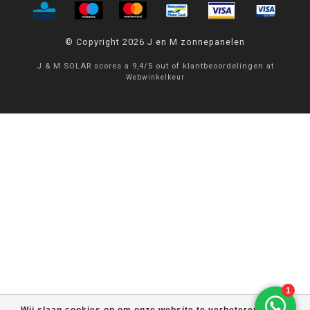
© Copyright 2026 J en M zonnepanelen
J & M SOLAR
scores a
9,4
/
5
out of
klantbeoordelingen at
Webwinkelkeur