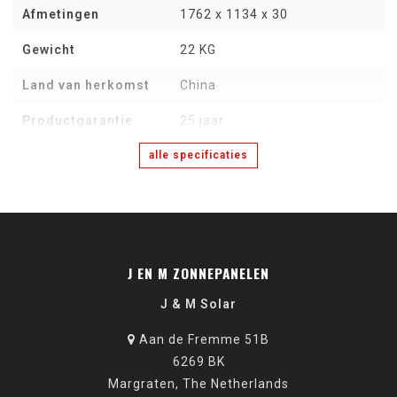
Afmetingen
1762 x 1134 x 30
Gewicht
22 KG
Land van herkomst
China
Productgarantie
25 jaar
alle specificaties
J EN M ZONNEPANELEN
J & M Solar
Aan de Fremme 51B
6269 BK
Margraten, The Netherlands