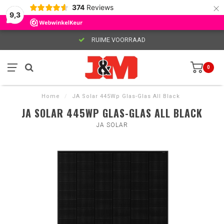
×
374
Reviews
9,3
RUIME VOORRAAD
0
Home
/
JA Solar 445Wp Glas-Glas All Black
JA SOLAR 445WP GLAS-GLAS ALL BLACK
JA SOLAR