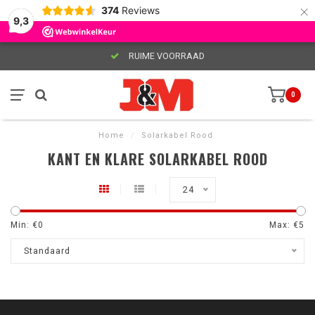
×
374
Reviews
9,3
RUIME VOORRAAD
0
Home
/
Solarkabel Rood
KANT EN KLARE SOLARKABEL ROOD
24
Min: €
0
Max: €
5
Standaard