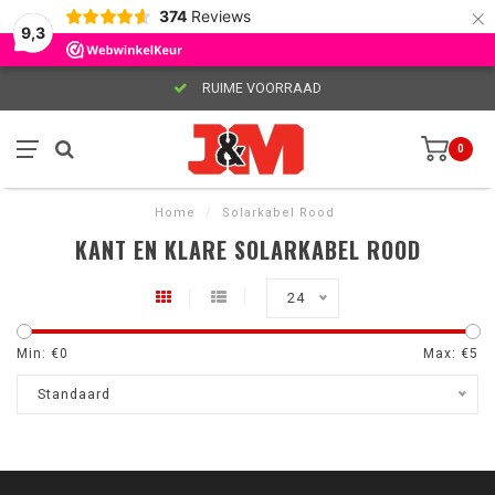
×
374
Reviews
9,3
RUIME VOORRAAD
0
Home
/
Solarkabel Rood
KANT EN KLARE SOLARKABEL ROOD
24
Min: €
0
Max: €
5
Standaard