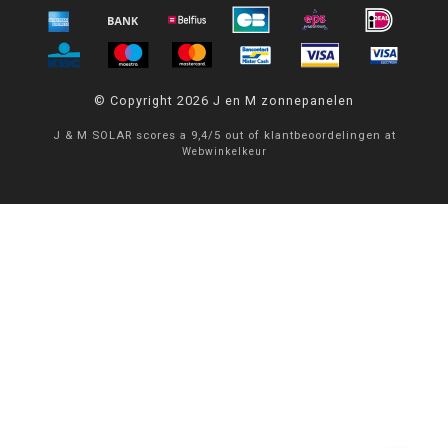
© Copyright 2026 J en M zonnepanelen
J & M SOLAR
scores a
9,4
/
5
out of
klantbeoordelingen at
Webwinkelkeur