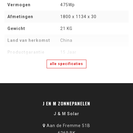
Vermogen
475Wp
Afmetingen
1800 x 1134 x 30
Gewicht
21 KG
Land van herkomst
China
Productgarantie
15 Jaar
alle specificaties
J EN M ZONNEPANELEN
J & M Solar
Aan de Fremme 51B