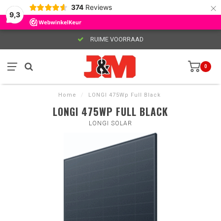
×
374
Reviews
9,3
RUIME VOORRAAD
0
Home
/
LONGI 475Wp Full Black
LONGI 475WP FULL BLACK
LONGI SOLAR