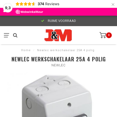
×
374
Reviews
9,3
RUIME VOORRAAD
0
Home
/
Newlec werkschakelaar 25A 4 polig
NEWLEC WERKSCHAKELAAR 25A 4 POLIG
NEWLEC