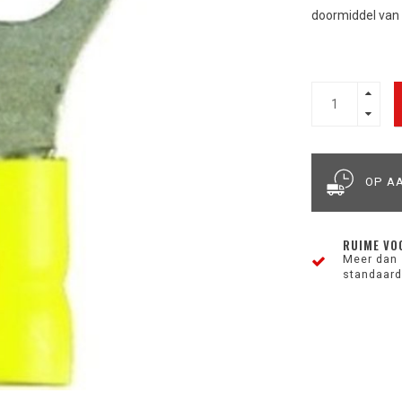
doormiddel van
OP A
RUIME VO
Meer dan 
standaard