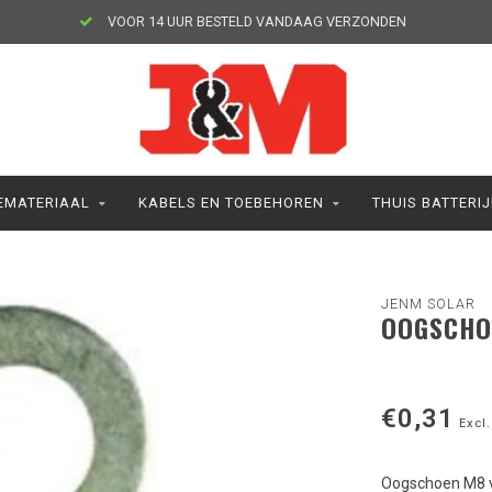
VOOR 14 UUR BESTELD VANDAAG VERZONDEN
MATERIAAL
KABELS EN TOEBEHOREN
THUIS BATTERI
JENM SOLAR
OOGSCHO
€0,31
Excl.
Oogschoen M8 v