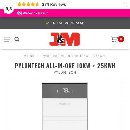
×
374
Reviews
9,3
RUIME VOORRAAD
0
Home
/
Pylontech All-in-one 10kW + 25kWh
PYLONTECH ALL-IN-ONE 10KW + 25KWH
PYLONTECH